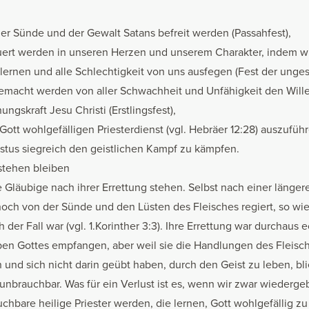
er Sünde und der Gewalt Satans befreit werden (Passahfest),
uert werden in unseren Herzen und unserem Charakter, indem wir
lernen und alle Schlechtigkeit von uns ausfegen (Fest der unges
gemacht werden von aller Schwachheit und Unfähigkeit den Wille
ngskraft Jesu Christi (Erstlingsfest),
ott wohlgefälligen Priesterdienst (vgl. Hebräer 12:28) auszufü
stus siegreich den geistlichen Kampf zu kämpfen.
 stehen bleiben
e Gläubige nach ihrer Errettung stehen. Selbst nach einer länge
och von der Sünde und den Lüsten des Fleisches regiert, so wie
 der Fall war (vgl. 1.Korinther 3:3). Ihre Errettung war durchaus 
en Gottes empfangen, aber weil sie die Handlungen des Fleisch
 und sich nicht darin geübt haben, durch den Geist zu leben, blie
unbrauchbar. Was für ein Verlust ist es, wenn wir zwar wiederg
hbare heilige Priester werden, die lernen, Gott wohlgefällig zu