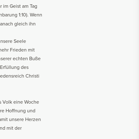
r im Geist am Tag
enbarung 1:10). Wenn
anach gleich ihn
unsere Seele
mehr Frieden mit
nserer echten Buße
Erfüllung des
iedensreich Christi
es Volk eine Woche
ihre Hoffnung und
amit unsere Herzen
ind mit der