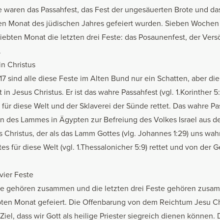
se waren das Passahfest, das Fest der ungesäuerten Brote und das 
ten Monat des jüdischen Jahres gefeiert wurden. Sieben Wochen
siebten Monat die letzten drei Feste: das Posaunenfest, der Ve
.
 in Christus
17 sind alle diese Feste im Alten Bund nur ein Schatten, aber die
 in Jesus Christus. Er ist das wahre Passahfest (vgl. 1.Korinther 5
für diese Welt und der Sklaverei der Sünde rettet. Das wahre Pas
n des Lammes in Ägypten zur Befreiung des Volkes Israel aus de
s Christus, der als das Lamm Gottes (vlg. Johannes 1:29) uns wa
es für diese Welt (vgl. 1.Thessalonicher 5:9) rettet und von der 
vier Feste
ste gehören zusammen und die letzten drei Feste gehören zusam
bten Monat gefeiert. Die Offenbarung von dem Reichtum Jesu Chr
 Ziel, dass wir Gott als heilige Priester siegreich dienen können.