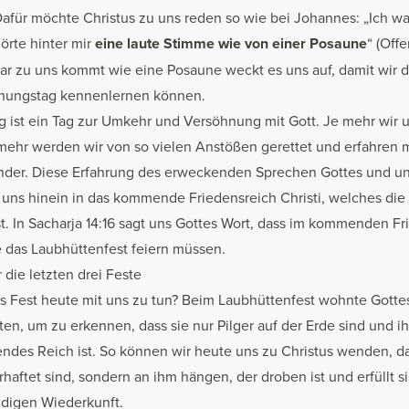
Dafür möchte Christus zu uns reden so wie bei Johannes: „Ich wa
örte hinter mir
eine laute Stimme wie von einer Posaune
“ (Off
lar zu uns kommt wie eine Posaune weckt es uns auf, damit wir d
hnungstag kennenlernen können.
 ist ein Tag zur Umkehr und Versöhnung mit Gott. Je mehr wir 
mehr werden wir von so vielen Anstößen gerettet und erfahren 
nder. Diese Erfahrung des erweckenden Sprechen Gottes und u
 uns hinein in das kommende Friedensreich Christi, welches die 
t. In Sacharja 14:16 sagt uns Gottes Wort, dass im kommenden Fr
e das Laubhüttenfest feiern müssen.
 die letzten drei Feste
s Fest heute mit uns zu tun? Beim Laubhüttenfest wohnte Gott
ten, um zu erkennen, dass sie nur Pilger auf der Erde sind und 
des Reich ist. So können wir heute uns zu Christus wenden, d
erhaftet sind, sondern an ihm hängen, der droben ist und erfüllt s
ldigen Wiederkunft.