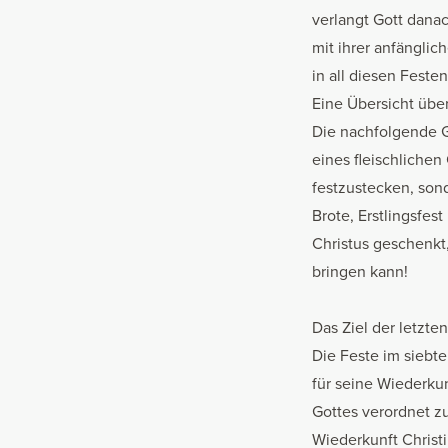
verlangt Gott danac
mit ihrer anfänglic
in all diesen Feste
Eine Übersicht über
Die nachfolgende G
eines fleischliche
festzustecken, sond
Brote, Erstlingsfes
Christus geschenkt,
bringen kann!
Das Ziel der letzten
Die Feste im siebt
für seine Wiederku
Gottes verordnet z
Wiederkunft Christ