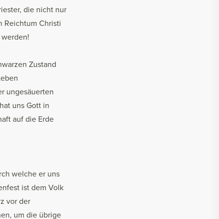
ester, die nicht nur
n Reichtum Christi
u werden!
chwarzen Zustand
 Leben
der ungesäuerten
hat uns Gott in
aft auf die Erde
rch welche er uns
nfest ist dem Volk
z vor der
en, um die übrige