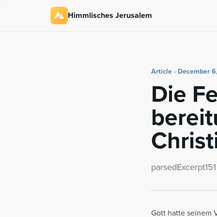
Himmlisches Jerusalem
Article · December 6
Die Fe
bere­i
Christ
parsedEx­cerpt151
Gott hatte seinem 