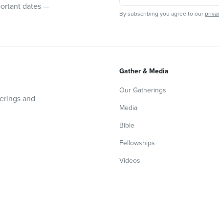
portant dates —
By subscribing you agree to our
priva
Gather & Media
Our Gatherings
herings and
Media
Bible
Fellowships
Videos