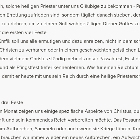
h, solche heiligen Priester unter uns Gläubige zu bekommen - Pri
hen Errettung zufrieden sind, sondern täglich danach streben, de
n zu erfahren, um zu einem Gott wohlgefälligen Diener Gottes z
 die ersten vier Feste
rafik soll uns alle ermutigen und dazu anreizen, nicht in dem s
n Christen zu verharren oder in einem geschwächten geistlichen
ern vielmehr Christus ständig mehr als unser Passahfest, Fest 
t und als Pfingstfest tiefer kennenlernen. Was für einen Reichtum 
 damit er heute mit uns sein Reich durch eine heilige Priestersch
 drei Feste
en Monat zeigen uns einige spezifische Aspekte von Christus, du
nft und sein kommendes Reich vorbereiten möchte. Das Posaune
um Aufbrechen, Sammeln oder auch wenn sie Kriege führen. Kur
i brauchen wir immer wieder ein neues Aufbrechen, ein Aufwach