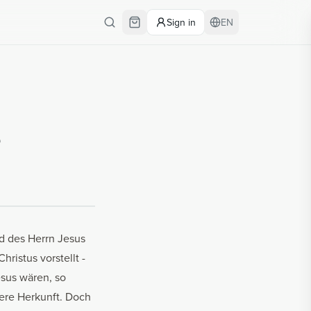
Sign in
EN
s
nd des Herrn Jesus
hristus vorstellt -
esus wären, so
sere Herkunft. Doch