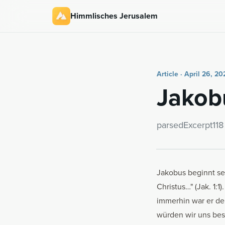
Himmlisches Jerusalem
Article · April 26, 20
Jakobu
parsedEx­cerpt118
Jakobus beginnt se
Christus…" (Jak. 1:1
immerhin war er der
würden wir uns bes