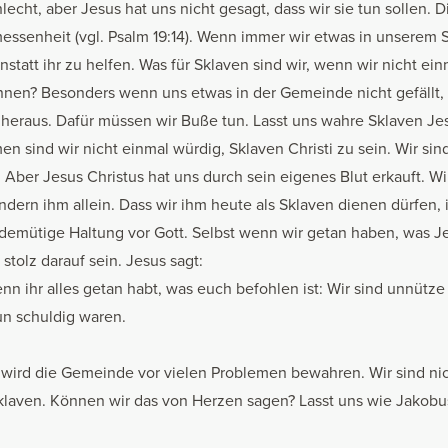
lecht, aber Jesus hat uns nicht gesagt, dass wir sie tun sollen. D
essenheit (vgl. Psalm 19:14). Wenn immer wir etwas in unserem S
statt ihr zu helfen. Was für Sklaven sind wir, wenn wir nicht ei
nen? Besonders wenn uns etwas in der Gemeinde nicht gefällt, br
eraus. Dafür müssen wir Buße tun. Lasst uns wahre Sklaven Jes
sind wir nicht einmal würdig, Sklaven Christi zu sein. Wir sind
Aber Jesus Christus hat uns durch sein eigenes Blut erkauft. Wi
ndern ihm allein. Dass wir ihm heute als Sklaven dienen dürfen, i
 demütige Haltung vor Gott. Selbst wenn wir getan haben, was J
t stolz darauf sein. Jesus sagt:
enn ihr alles getan habt, was euch befohlen ist: Wir sind unnütz
un schuldig waren.
 wird die Gemeinde vor vielen Problemen bewahren. Wir sind nic
laven. Können wir das von Herzen sagen? Lasst uns wie Jakobus