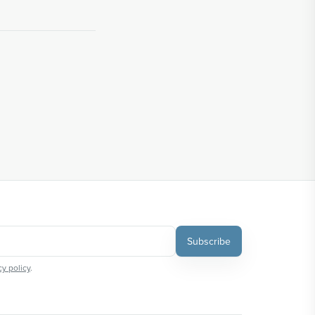
Subscribe
cy policy
.