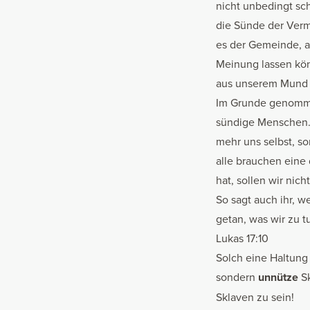
nicht unbedingt sch
die Sünde der Verm
es der Gemeinde, an
Meinung lassen kön
aus unserem Mund h
Im Grunde genommen 
sündige Menschen. 
mehr uns selbst, so
alle brauchen eine
hat, sollen wir nich
So sagt auch ihr, w
getan, was wir zu t
Lukas 17:10
Solch eine Haltung
sondern
unnütze
Sk
Sklaven zu sein!