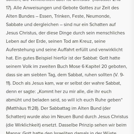
17). Alle Anweisungen und Gebote Gottes zur Zeit des
Alten Bundes – Essen, Trinken, Feste, Neumonde,
Sabbate und dergleichen – sind nur ein Schatten auf
Jesus Christus, der diese Dinge durch sein menschliches
Leben auf der Erde, seinen Tod am Kreuz, seine
Auferstehung und seine Auffahrt erfüllt und verwirklicht
hat. Ein gutes Beispiel hierfür ist der Sabbat: Gott hatte
seinem Volk im zweiten Buch Mose 6 Kapitel 20 geboten,
dass sie am siebten Tag, dem Sabbat, ruhen sollten (V. 9-
11). Doch als Jesus kam, war er selbst der wahre Sabbat,
denn er sagte: „Kommt her zu mir alle, die ihr euch
abmüht und beladen seid, so will ich euch Ruhe geben“
(Matthäus 11:28). Der Sabbattag im Alten Bund (der
Schatten) wurde also im Neuen Bund durch Jesus Christus
(die Wirklichkeit) ersetzt. Dasselbe Prinzip sehen wir beim
Manna: Gott hatte den Israeliten damals in der Wüste