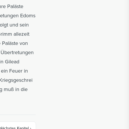
hre Paläste
tretungen Edoms
olgt und sein
rimm allezeit
 Paläste von
 Übertretungen
in Gilead
 ein Feuer in
Kriegsgeschrei
g muß in die
Nächstes Kapitel
›