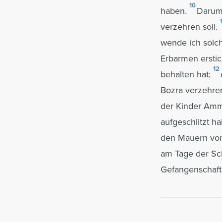
10
haben.
Darum 
verzehren soll.
wende ich solch
Erbarmen erstic
12
behalten hat;
Bozra verzehren
der Kinder Ammo
aufgeschlitzt h
den Mauern von 
am Tage der Sc
Gefangenschaft