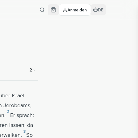
Anmelden
DE
2
›
ber Israel
en Jerobeams,
2
en.
Er sprach:
en lassen; da
3
erwelken.
So