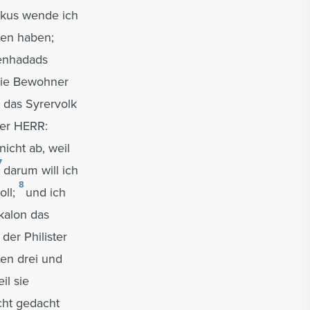
skus wende ich
hen haben;
Benhadads
die Bewohner
 das Syrervolk
der HERR:
icht ab, weil
7
darum will ich
8
ll;
und ich
skalon das
der Philister
en drei und
il sie
cht gedacht