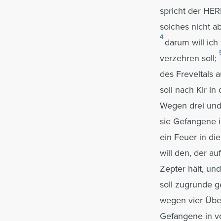
spricht der HE
solches nicht a
4
darum will ich
verzehren soll;
des Freveltals 
soll nach Kir i
Wegen drei und
sie Gefangene i
ein Feuer in di
will den, der a
Zepter hält, un
soll zugrunde g
wegen vier Über
Gefangene in vo