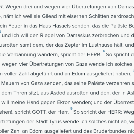
RR: Wegen drei und wegen vier Übertretungen von Dama
b, nämlich weil sie Gilead mit eisernen Schlitten zerdrosc
 ein Feuer in das Haus Hasaels senden, das die Paläste 
5
und ich will den Riegel von Damaskus zerbrechen und 
ausrotten samt dem, der das Zepter im Lusthause hält; und
6
n die Verbannung wandern, spricht der HERR.
So spricht 
 wegen vier Übertretungen von Gaza wende ich solches n
n voller Zahl abgeführt und an Edom ausgeliefert haben;
e Mauern von Gaza senden, das seine Paläste verzehren so
uf dem Thron sitzt, aus Asdod ausrotten und den, der in A
d will meine Hand gegen Ekron wenden; und der Überrest 
9
ehen!, spricht GOTT, der Herr.
So spricht der HERR: Weg
tretungen der Stadt Tyrus wende ich solches nicht ab, we
ller Zahl an Edom ausgeliefert und des Bruderbundes ni