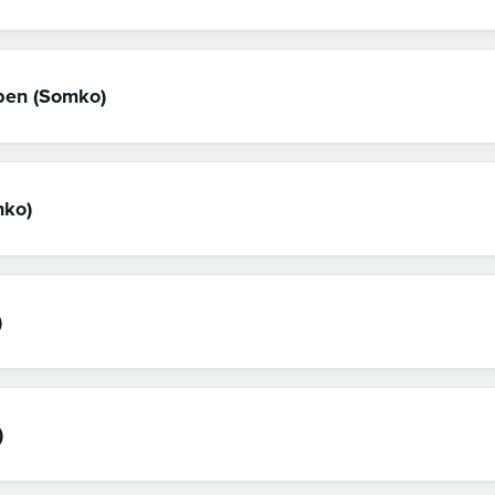
rben (Somko)
hko)
)
)