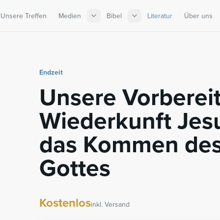
Unsere Treffen
Medien
Bibel
Literatur
Über uns
Endzeit
Unsere Vorbereit
Wiederkunft Jesu
das Kommen des
Gottes
Kostenlos
inkl. Versand