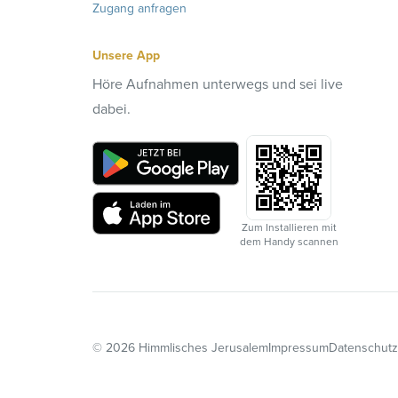
Zugang anfragen
Unsere App
Höre Aufnahmen unterwegs und sei live
dabei.
Zum Installieren mit
dem Handy scannen
©
2026
Himmlisches Jerusalem
Impressum
Datenschutz