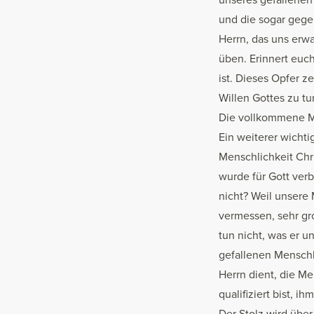
und die sogar gege
Herrn, das uns erw
üben. Erinnert euch
ist. Dieses Opfer z
Willen Gottes zu t
Die vollkommene M
Ein weiterer wichti
Menschlichkeit Chri
wurde für Gott verb
nicht? Weil unsere 
vermessen, sehr gr
tun nicht, was er u
gefallenen Menschl
Herrn dient, die Me
qualifiziert bist, 
Der Stolz wird über