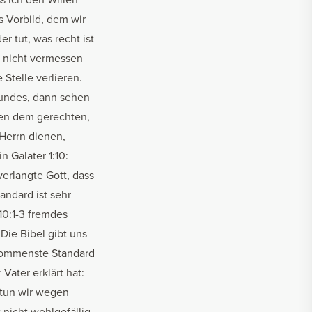
s Vorbild, dem wir
r tut, was recht ist
r nicht vermessen
 Stelle verlieren.
 Bundes, dann sehen
ten dem gerechten,
 Herrn dienen,
 Galater 1:10:
verlangte Gott, dass
andard ist sehr
10:1-3 fremdes
Die Bibel gibt uns
lkommenste Standard
Vater erklärt hat:
r tun wir wegen
nicht wohlgefällig