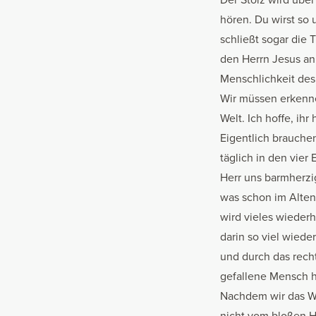
hören. Du wirst so 
schließt sogar die 
den Herrn Jesus an.
Menschlichkeit des
Wir müssen erkennen
Welt. Ich hoffe, ih
Eigentlich brauchen
täglich in den vie
Herr uns barmherzig
was schon im Alten 
wird vieles wiederh
darin so viel wiede
und durch das recht
gefallene Mensch h
Nachdem wir das Wo
nicht vom bloßen H