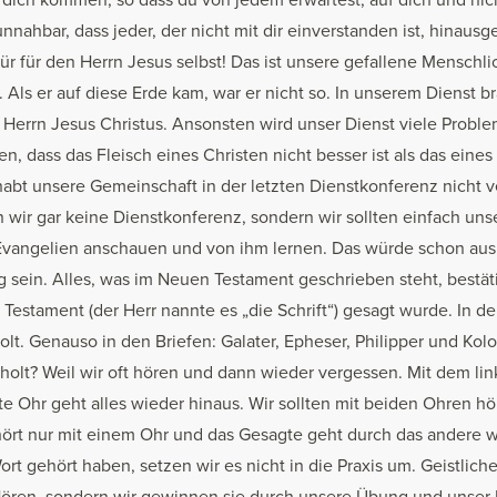
unnahbar, dass jeder, der nicht mit dir einverstanden ist, hinaus
Tür für den Herrn Jesus selbst! Das ist unsere gefallene Menschl
 Als er auf diese Erde kam, war er nicht so. In unserem Dienst b
 Herrn Jesus Christus. Ansonsten wird unser Dienst viele Probl
, dass das Fleisch eines Christen nicht besser ist als das eine
r habt unsere Gemeinschaft in der letzten Dienstkonferenz nicht 
 wir gar keine Dienstkonferenz, sondern wir sollten einfach un
r Evangelien anschauen und von ihm lernen. Das würde schon au
 sein. Alles, was im Neuen Testament geschrieben steht, bestätig
Testament (der Herr nannte es „die Schrift“) gesagt wurde. In d
olt. Genauso in den Briefen: Galater, Epheser, Philipper und Kol
rholt? Weil wir oft hören und dann wieder vergessen. Mit dem li
e Ohr geht alles wieder hinaus. Wir sollten mit beiden Ohren hö
ört nur mit einem Ohr und das Gesagte geht durch das andere w
rt gehört haben, setzen wir es nicht in die Praxis um. Geistlic
ören, sondern wir gewinnen sie durch unsere Übung und unser 