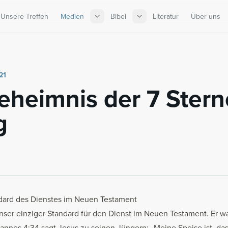
Unsere Treffen
Medien
Bibel
Literatur
Über uns
21
­heim­nis der 7 Ster­n
g
ndard des Dienstes im Neuen Testament
unser einziger Standard für den Dienst im Neuen Testament. Er w
hannes 4:34 sagt Jesus zu seinen Jüngern: „Meine Speise ist, das