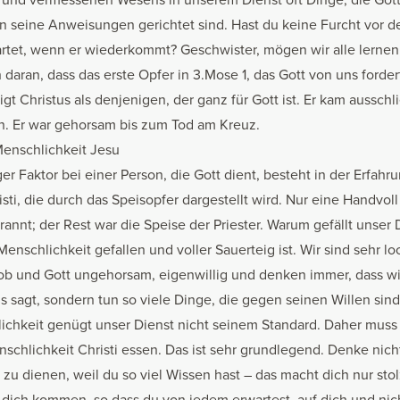
n seine Anweisungen gerichtet sind. Hast du keine Furcht vor d
artet, wenn er wiederkommt? Geschwister, mögen wir alle lerne
 daran, dass das erste Opfer in 3.Mose 1, das Gott von uns forder
eigt Christus als denjenigen, der ganz für Gott ist. Er kam aussch
un. Er war gehorsam bis zum Tod am Kreuz.
enschlichkeit Jesu
ger Faktor bei einer Person, die Gott dient, besteht in der Erfahr
sti, die durch das Speisopfer dargestellt wird. Nur eine Handvol
rannt; der Rest war die Speise der Priester. Warum gefällt unser
Menschlichkeit gefallen und voller Sauerteig ist. Wir sind sehr l
ob und Gott ungehorsam, eigenwillig und denken immer, dass wir
ns sagt, sondern tun so viele Dinge, die gegen seinen Willen si
ichkeit genügt unser Dienst nicht seinem Standard. Daher mus
nschlichkeit Christi essen. Das ist sehr grundlegend. Denke nich
ihm zu dienen, weil du so viel Wissen hast – das macht dich nur st
 dich kommen, so dass du von jedem erwartest, auf dich und nich