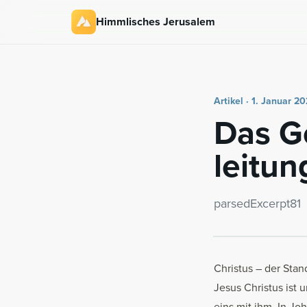
Himmlisches Jerusalem
Artikel · 1. Januar 20
Das Ge
lei­tun
par­se­dE­x­cerpt81
Christus – der Sta
Jesus Christus ist 
eins mit ihm. In Jo