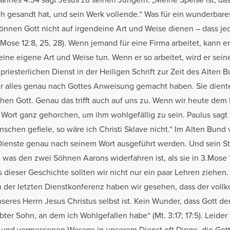
h gesandt hat, und sein Werk vollende.“ Was für ein wunderbare
können Gott nicht auf irgendeine Art und Weise dienen – dass jede
Mose 12:8, 25, 28). Wenn jemand für eine Firma arbeitet, kann e
seine eigene Art und Weise tun. Wenn er so arbeitet, wird er seine
priesterlichen Dienst in der Heiligen Schrift zur Zeit des Alten
ster alles genau nach Gottes Anweisung gemacht haben. Sie dien
chen Gott. Genau das trifft auch auf uns zu. Wenn wir heute dem
ort ganz gehorchen, um ihm wohlgefällig zu sein. Paulus sagt in
chen gefiele, so wäre ich Christi Sklave nicht.“ Im Alten Bund 
 Dienste genau nach seinem Wort ausgeführt werden. Und sein St
, was den zwei Söhnen Aarons widerfahren ist, als sie in 3.Mose 
 dieser Geschichte sollten wir nicht nur ein paar Lehren ziehen. 
n der letzten Dienstkonferenz haben wir gesehen, dass der vol
seres Herrn Jesus Christus selbst ist. Kein Wunder, dass Gott der 
ebter Sohn, an dem ich Wohlgefallen habe“ (Mt. 3:17; 17:5). Leide
 und vermessenen Wesens in unserem Dienst oft Dinge, die Gott 