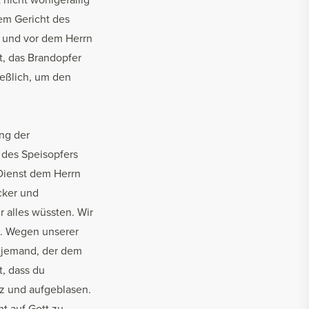
em Gericht des
n und vor dem Herrn
t, das Brandopfer
ließlich, um den
ung der
l des Speisopfers
 Dienst dem Herrn
ocker und
 alles wüssten. Wir
nd. Wegen unserer
s jemand, der dem
t, dass du
olz und aufgeblasen.
t auf Gott zu