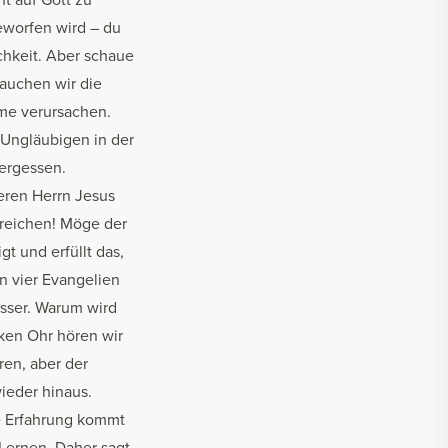
geworfen wird – du
ichkeit. Aber schaue
rauchen wir die
eme verursachen.
s Ungläubigen in der
vergessen.
seren Herrn Jesus
sreichen! Möge der
t und erfüllt das,
en vier Evangelien
osser. Warum wird
nken Ohr hören wir
ren, aber der
ieder hinaus.
he Erfahrung kommt
Lernen. Daher sagt