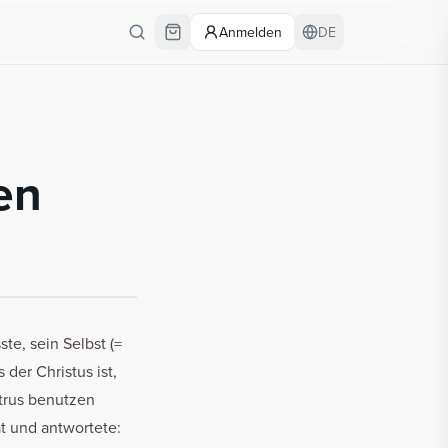
Anmelden
DE
nen
te, sein Selbst (=
der Christus ist,
etrus benutzen
t und antwortete: