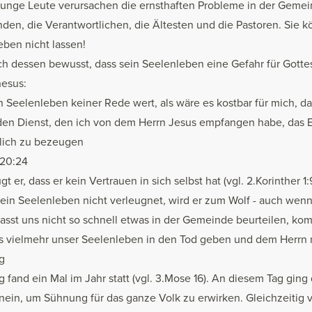
unge Leute verursachen die ernsthaften Probleme in der Gemei
en, die Verantwortlichen, die Ältesten und die Pastoren. Sie k
leben nicht lassen!
h dessen bewusst, dass sein Seelenleben eine Gefahr für Gottes 
hesus:
n Seelenleben keiner Rede wert, als wäre es kostbar für mich, d
den Dienst, den ich von dem Herrn Jesus empfangen habe, das 
lich zu bezeugen
 20:24
er, dass er kein Vertrauen in sich selbst hat (vgl. 2.Korinther 1:9
sein Seelenleben nicht verleugnet, wird er zum Wolf - auch wenn
Lasst uns nicht so schnell etwas in der Gemeinde beurteilen, k
 uns vielmehr unser Seelenleben in den Tod geben und dem Herrn
g
fand ein Mal im Jahr statt (vgl. 3.Mose 16). An diesem Tag ging
hinein, um Sühnung für das ganze Volk zu erwirken. Gleichzeitig