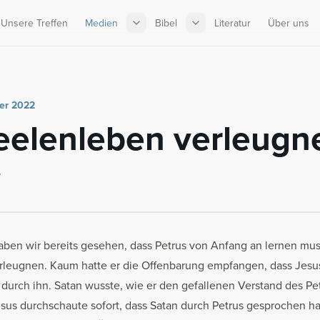
Unsere Treffen
Medien
Bibel
Literatur
Über uns
ber 2022
e­len­le­ben ver­leug­
7
ben wir bereits gesehen, dass Petrus von Anfang an lernen muss
rleugnen. Kaum hatte er die Offenbarung empfangen, dass Jesus 
 durch ihn. Satan wusste, wie er den gefallenen Verstand des P
esus durchschaute sofort, dass Satan durch Petrus gesprochen ha