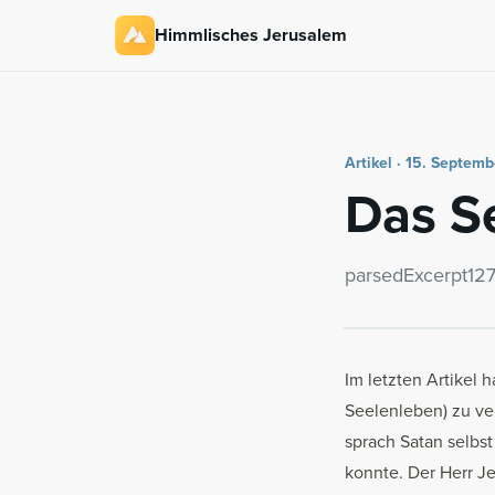
Himmlisches Jerusalem
Artikel · 15. Septem
Das Se
par­se­dE­x­cerpt12
Im
letzten Artikel
ha
Seelenleben) zu ve
sprach Satan selbst
konnte. Der Herr J