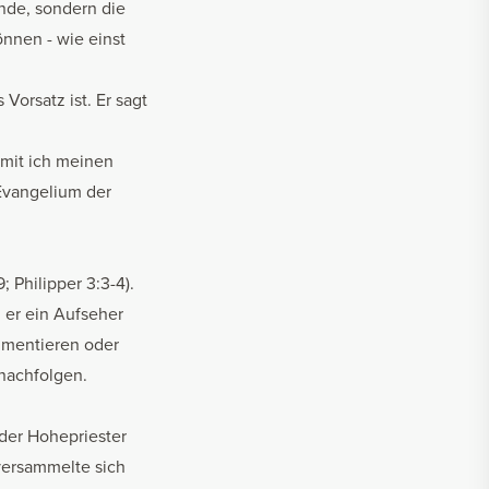
nde, sondern die
önnen - wie einst
Vorsatz ist. Er sagt
amit ich meinen
Evangelium der
; Philipper 3:3-4).
 er ein Aufseher
ommentieren oder
 nachfolgen.
 der Hohepriester
 versammelte sich