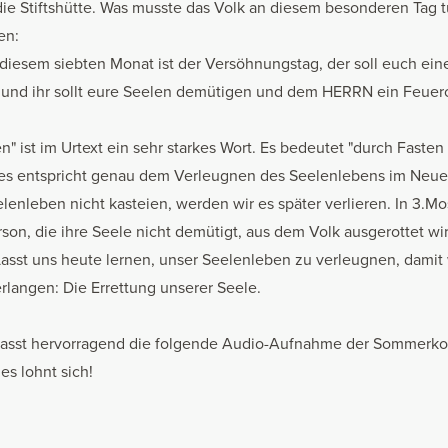
 die Stiftshütte. Was musste das Volk an diesem besonderen Tag 
en:
diesem siebten Monat ist der Versöhnungstag, der soll euch eine
und ihr sollt eure Seelen demütigen und dem HERRN ein Feuero
" ist im Urtext ein sehr starkes Wort. Es bedeutet "durch Fasten
Dies entspricht genau dem Verleugnen des Seelenlebens im Neu
lenleben nicht kasteien, werden wir es später verlieren. In 3.Mo
rson, die ihre Seele nicht demütigt, aus dem Volk ausgerottet wir
Lasst uns heute lernen, unser Seelenleben zu verleugnen, damit 
rlangen: Die Errettung unserer Seele.
passt hervorragend die folgende Audio-Aufnahme der
Sommerko
es lohnt sich!