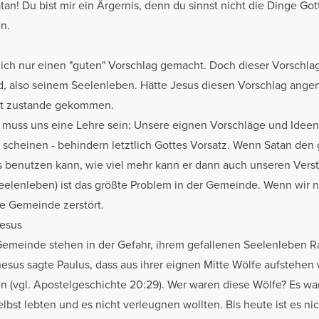
tan! Du bist mir ein Ärgernis, denn du sinnst nicht die Dinge Got
n.
tlich nur einen "guten" Vorschlag gemacht. Doch dieser Vorschl
d, also seinem Seelenleben. Hätte Jesus diesen Vorschlag ang
cht zustande gekommen.
muss uns eine Lehre sein: Unsere eignen Vorschläge und Ideen
 scheinen - behindern letztlich Gottes Vorsatz. Wenn Satan den
s benutzen kann, wie viel mehr kann er dann auch unseren Vers
eelenleben) ist das größte Problem in der Gemeinde. Wenn wir ni
ie Gemeinde zerstört.
hesus
 Gemeinde stehen in der Gefahr, ihrem gefallenen Seelenleben 
hesus sagte Paulus, dass aus ihrer eignen Mitte Wölfe aufstehen
 (vgl. Apostelgeschichte 20:29). Wer waren diese Wölfe? Es war
lbst lebten und es nicht verleugnen wollten. Bis heute ist es nic