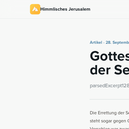
Himmlisches Jerusalem
Artikel · 28. Septem
Got­te
der S
par­se­dE­x­cerpt12
Die Errettung der S
steht sogar gegen G
Vorschlag war zwar