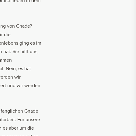
ttlich leben in dem
lung von Gnade?
r die
lenlebens ging es
im
hat: Sie hilft uns,
kommen
l. Nein, es hat
werden wir
uert und wir werden
anfänglichen Gnade
tarbeit. Für unsere
n es aber um die