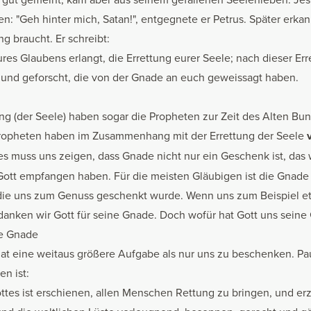
 "Geh hinter mich, Satan!", entgegnete er Petrus. Später erkan
ng braucht. Er schreibt:
 eures Glaubens erlangt, die Errettung eurer Seele; nach dieser E
und geforscht, die von der Gnade an euch geweissagt haben.
ung (der Seele) haben sogar die Propheten zur Zeit des Alten Bu
ropheten haben im Zusammenhang mit der Errettung der Seele
s muss uns zeigen, dass Gnade nicht nur ein Geschenk ist, das w
ott empfangen haben. Für die meisten Gläubigen ist die Gnade n
die uns zum Genuss geschenkt wurde. Wenn uns zum Beispiel e
o danken wir Gott für seine Gnade. Doch wofür hat Gott uns sei
ie Gnade
at eine weitaus größere Aufgabe als nur uns zu beschenken. Pa
n ist:
tes ist erschienen, allen Menschen Rettung zu bringen, und erzi