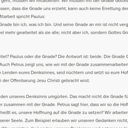
e geht, müssen wir mitarbeiten. Wir müssen mit der Gnade Gott
assen, dass die Gnade uns erzieht, kann auch keine Errettung d
tarbeit spricht Paulus:
nade bin ich, was ich bin. Und seine Gnade an mir ist nicht ve
el mehr gearbeitet als sie alle; nicht aber ich, sondern Gottes
tet? Paulus oder die Gnade? Die Antwort ist: beide. Die Gnade G
uch Petrus zeigt uns, wie wir mit der Gnade zusammenarbeite
 Lenden eures Denksinnes, seid nüchtern und setzt so eure Hof
 der Offenbarung Jesu Christi gebracht wird.
den unseres Denksinns umgürten. Das macht nicht die Gnade fü
r zusammen mit der Gnade. Petrus sagt hier, dass wir so die Hof
heißt es, unsere Hoffnung auf die Gnade zu setzen? Wir arbeite
nserer Seele. Zum Beispiel erlauben wir unseren Gedanken nicht, 