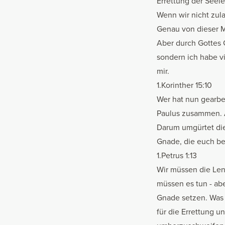
Errettung der Seel
Wenn wir nicht zul
Genau von dieser Mi
Aber durch Gottes G
sondern ich habe vi
mir.
1.Korinther 15:10
Wer hat nun gearbei
Paulus zusammen. A
Darum umgürtet die
Gnade, die euch bei
1.Petrus 1:13
Wir müssen die Len
müssen es tun - abe
Gnade setzen. Was 
für die Errettung u