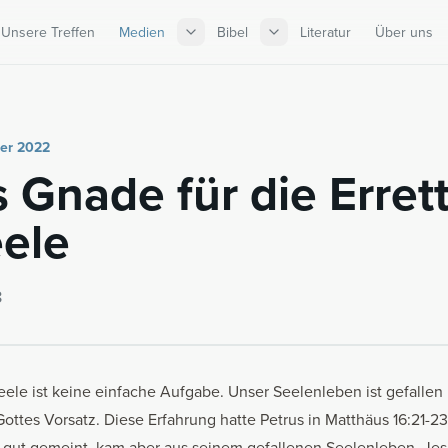
Unsere Treffen
Medien
Bibel
Literatur
Über uns
ber 2022
s Gnade für die Er­ret
eele
8
eele ist keine einfache Aufgabe. Unser Seelenleben ist gefallen
ottes Vorsatz. Diese Erfahrung hatte Petrus in Matthäus 16:21-2
 gut gemeint, kam aber aus seinem gefallenen Seelenleben. Jes