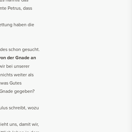
nte Petrus, dass
rrettung haben die
ndes schon gesucht.
von der Gnade an
ir bei unserer
ichts weiter als
twas Gutes
ne Gnade gegeben?
ulus schreibt, wozu
eht uns, damit wir,