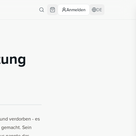
Anmelden
DE
­tung
 und verdorben - es
3 gemacht. Sein
us nannte das