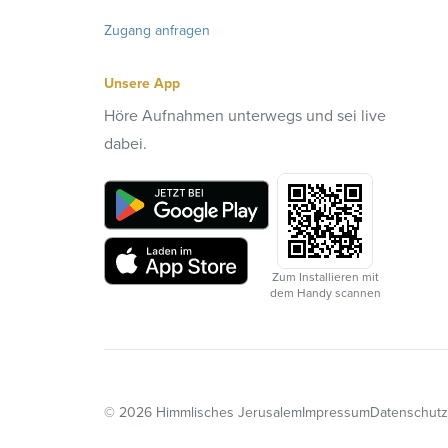
Zugang anfragen
Unsere App
Höre Aufnahmen unterwegs und sei live
dabei.
Zum Installieren mit
dem Handy scannen
©
2026
Himmlisches Jerusalem
Impressum
Datenschutz