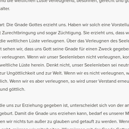
 und die weltlichen Lüste verleugnend, besonnen, gerecht und gö
lter.
art: Die Gnade Gottes erzieht uns. Haben wir solch eine Vorstel
 Zurechtbringung und sogar Züchtigung. Sie erzieht uns, dass wi
 die weltlichen Lüste verleugnen. Über das Verleugnen des See
zt sehen wir, dass uns Gott seine Gnade für einen Zweck gegeben 
u verleugnen. Wenn wir unser Seelenleben nicht verleugnen, 
weltliche Lüste herein. Denkt nicht, unser Seelenleben sei neutra
ur Ungöttlichkeit und zur Welt. Wenn wir es nicht verleugnen, 
tlich. Wenn wir es aber verleugnen, so wird unser Verstand erne
und göttlich.
die uns zur Erziehung gegeben ist, unterscheidet sich von der 
geburt. Damit die Gnade uns erziehen kann, bedarf es unserer Mi
n wir nichts tun außer zu glauben und getauft zu werden. Wen