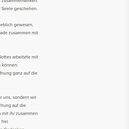
es zusammenwirken.
er Seele geschehen.
rgeblich gewesen,
 Gnade zusammen mit
ottes arbeitete mit
n können:
fnung ganz auf die
r uns, sondern wir
fnung auf die
n mit ihr zusammen
frei