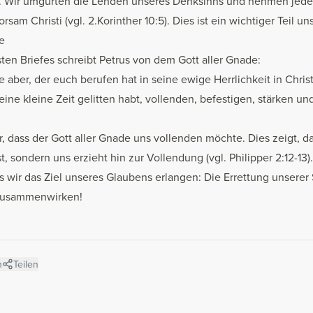
 Wir umgürten die Lenden unseres Denksinns und nehmen jed
m Christi (vgl. 2.Korinther 10:5). Dies ist ein wichtiger Teil uns
e
ten Briefes schreibt Petrus von dem Gott aller Gnade:
e aber, der euch berufen hat in seine ewige Herrlichkeit in Christ
ine kleine Zeit gelitten habt, vollenden, befestigen, stärken un
, dass der Gott aller Gnade uns vollenden möchte. Dies zeigt, d
, sondern uns erzieht hin zur Vollendung (vgl. Philipper 2:12-13).
wir das Ziel unseres Glaubens erlangen: Die Errettung unserer 
zusammenwirken!
n
Teilen