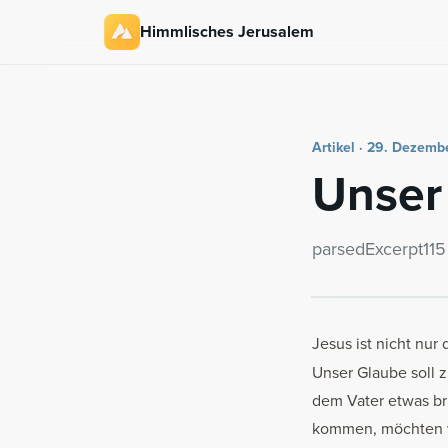
Himmlisches Jerusalem
Artikel · 29. Dezemb
Unser 
par­se­dE­x­cerpt115
Jesus ist nicht nur
Unser Glaube soll z
dem Vater etwas br
kommen, möchten wi