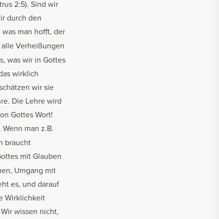
rus 2:5). Sind wir
wir durch den
 was man hofft, der
n alle Verheißungen
s, was wir in Gottes
das wirklich
schätzen wir sie
hre. Die Lehre wird
von Gottes Wort!
. Wenn man z.B.
n braucht
Gottes mit Glauben
äuen, Umgang mit
ht es, und darauf
e Wirklichkeit
 Wir wissen nicht,