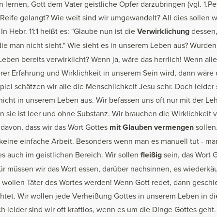
n lernen, Gott dem Vater geistliche Opfer darzubringen (vgl. 1.Pet
 Reife gelangt? Wie weit sind wir umgewandelt? All dies sollen 
n Hebr. 11:1 heißt es: "Glaube nun ist die
Verwirklichung
dessen,
die man nicht sieht." Wie sieht es in unserem Leben aus? Wurde
eben bereits verwirklicht? Wenn ja, wäre das herrlich! Wenn alle
rer Erfahrung und Wirklichkeit in unserem Sein wird, dann wäre 
piel schätzen wir alle die Menschlichkeit Jesu sehr. Doch leider 
 nicht in unserem Leben aus. Wir befassen uns oft nur mit der Le
n sie ist leer und ohne Substanz. Wir brauchen die Wirklichkeit 
 davon, dass wir das Wort Gottes
mit Glauben vermengen
sollen
s keine einfache Arbeit. Besonders wenn man es manuell tut - ma
 es auch im geistlichen Bereich. Wir sollen
fleißig
sein, das Wort 
r müssen wir das Wort essen, darüber nachsinnen, es wiederk
 wollen Täter des Wortes werden! Wenn Gott redet, dann geschie
chtet. Wir wollen jede Verheißung Gottes in unserem Leben in di
h leider sind wir oft kraftlos, wenn es um die Dinge Gottes geht.