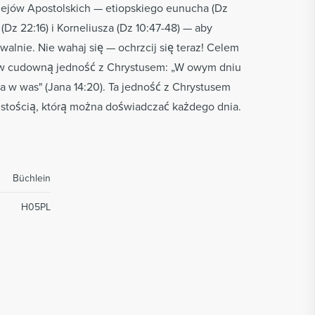
ziejów Apostolskich — etiopskiego eunucha (Dz
(Dz 22:16) i Korneliusza (Dz 10:47-48) — aby
walnie. Nie wahaj się — ochrzcij się teraz! Celem
e w cudowną jedność z Chrystusem: „W owym dniu
a w was" (Jana 14:20). Ta jedność z Chrystusem
wistością, którą można doświadczać każdego dnia.
Büchlein
H05PL