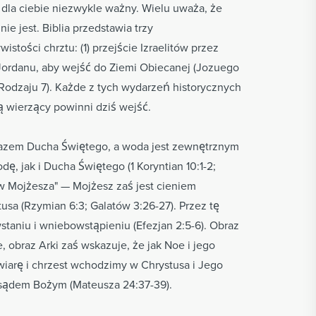
t dla ciebie niezwykle ważny. Wielu uważa, że
ie jest. Biblia przedstawia trzy
stości chrztu: (1) przejście Izraelitów przez
 Jordanu, aby wejść do Ziemi Obiecanej (Jozuego
(Rodzaju 7). Każde z tych wydarzeń historycznych
ą wierzący powinni dziś wejść.
brazem Ducha Świętego, a woda jest zewnętrznym
, jak i Ducha Świętego (1 Koryntian 10:1-2;
li w Mojżesza" — Mojżesz zaś jest cieniem
usa (Rzymian 6:3; Galatów 3:26-27). Przez tę
taniu i wniebowstąpieniu (Efezjan 2:5-6). Obraz
, obraz Arki zaś wskazuje, że jak Noe i jego
 wiarę i chrzest wchodzimy w Chrystusa i Jego
 sądem Bożym (Mateusza 24:37-39).