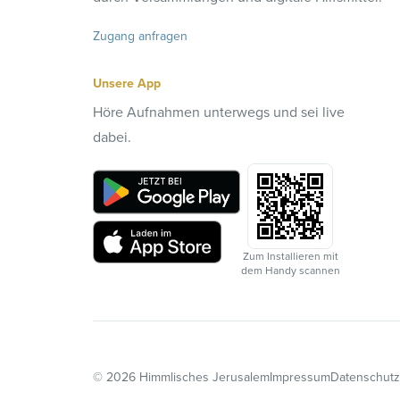
Zugang anfragen
Unsere App
Höre Aufnahmen unterwegs und sei live
dabei.
Zum Installieren mit
dem Handy scannen
©
2026
Himmlisches Jerusalem
Impressum
Datenschutz