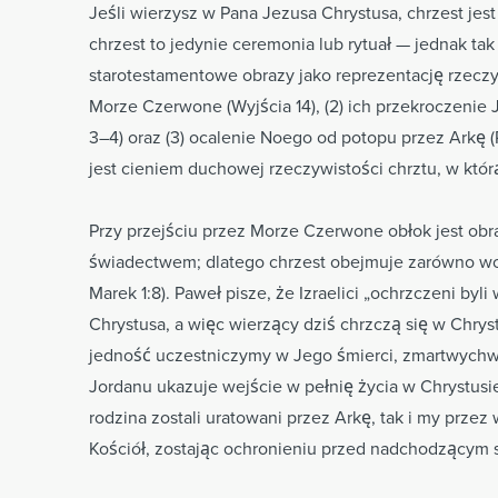
Jeśli wierzysz w Pana Jezusa Chrystusa, chrzest jes
chrzest to jedynie ceremonia lub rytuał — jednak tak n
starotestamentowe obrazy jako reprezentację rzeczywi
Morze Czerwone (Wyjścia 14), (2) ich przekroczenie
3–4) oraz (3) ocalenie Noego od potopu przez Arkę 
jest cieniem duchowej rzeczywistości chrztu, w któr
Przy przejściu przez Morze Czerwone obłok jest o
świadectwem; dlatego chrzest obejmuje zarówno wodę
Marek 1:8). Paweł pisze, że Izraelici „ochrzczeni by
Chrystusa, a więc wierzący dziś chrzczą się w Chryst
jedność uczestniczymy w Jego śmierci, zmartwychws
Jordanu ukazuje wejście w pełnię życia w Chrystusie
rodzina zostali uratowani przez Arkę, tak i my przez
Kościół, zostając ochronieniu przed nadchodzącym