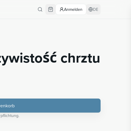
Anmelden
DE
zywistość chrztu
renkorb
pflichtung.